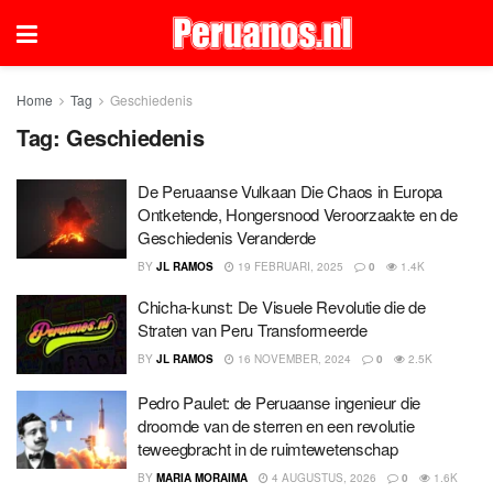
Home
Tag
Geschiedenis
Tag:
Geschiedenis
De Peruaanse Vulkaan Die Chaos in Europa
Ontketende, Hongersnood Veroorzaakte en de
Geschiedenis Veranderde
BY
JL RAMOS
19 FEBRUARI, 2025
0
1.4K
Chicha-kunst: De Visuele Revolutie die de
Straten van Peru Transformeerde
BY
JL RAMOS
16 NOVEMBER, 2024
0
2.5K
Pedro Paulet: de Peruaanse ingenieur die
droomde van de sterren en een revolutie
teweegbracht in de ruimtewetenschap
BY
MARIA MORAIMA
4 AUGUSTUS, 2026
0
1.6K