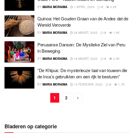
BY
MARIA MORAIMA
1 APRIL, 2025
0
3.5K
Quinoa: Het Gouden Graan van de Andes dat de
Wereld Veroverde
BY
MARIA MORAIMA
26 MAART, 2025
0
1.4K
Peruaanse Dansen: De Mystieke Ziel van Peru
in Beweging
BY
MARIA MORAIMA
18 MAART, 2025
0
2.4K
“De Khipus: De mysterieuze taal van touwen die
de Inca’s gebruikten om een rijk te besturen”
BY
MARIA MORAIMA
14 FEBRUARI, 2025
0
1.7K
1
2
Bladeren op categorie