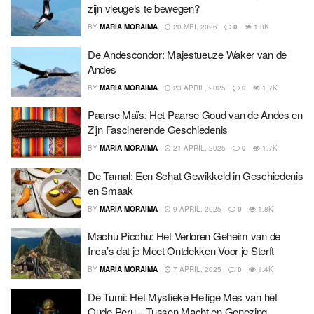
zijn vleugels te bewegen?
BY
MARIA MORAIMA
20 MEI, 2026
0
1.3K
De Andescondor: Majestueuze Waker van de
Andes
BY
MARIA MORAIMA
23 APRIL, 2025
0
1.7K
Paarse Maïs: Het Paarse Goud van de Andes en
Zijn Fascinerende Geschiedenis
BY
MARIA MORAIMA
21 APRIL, 2025
0
1.7K
De Tamal: Een Schat Gewikkeld in Geschiedenis
en Smaak
BY
MARIA MORAIMA
9 APRIL, 2025
0
1.8K
Machu Picchu: Het Verloren Geheim van de
Inca’s dat je Moet Ontdekken Voor je Sterft
BY
MARIA MORAIMA
7 APRIL, 2025
0
1.4K
De Tumi: Het Mystieke Heilige Mes van het
Oude Peru – Tussen Macht en Genezing