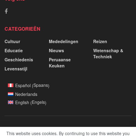
CATEGORIEËN
Cultuur
Mededelingen
Reizen
Educatie
Nieuws
Wetenschap &
Techniek
Geschiedenis
Peruaanse
Keuken
Levensstijl
Spaans
Español
(
)
Nederlands
Engels
English
(
)
This website uses cookies. By continuing to use this website you