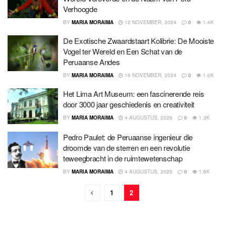
Verhoogde
BY
MARIA MORAIMA
12 NOVEMBER, 2024
0
1.4K
De Exotische Zwaardstaart Kolibrie: De Mooiste
Vogel ter Wereld en Een Schat van de
Peruaanse Andes
BY
MARIA MORAIMA
16 NOVEMBER, 2024
0
1.6K
Het Lima Art Museum: een fascinerende reis
door 3000 jaar geschiedenis en creativiteit
BY
MARIA MORAIMA
4 AUGUSTUS, 2026
0
1.3K
Pedro Paulet: de Peruaanse ingenieur die
droomde van de sterren en een revolutie
teweegbracht in de ruimtewetenschap
BY
MARIA MORAIMA
4 AUGUSTUS, 2026
0
1.6K
1
2