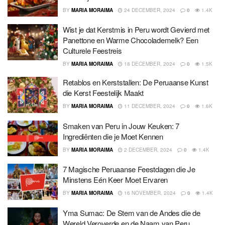
BY
MARIA MORAIMA
24 DECEMBER, 2024
0
1.4K
Wist je dat Kerstmis in Peru wordt Gevierd met
Panettone en Warme Chocolademelk? Een
Culturele Feestreis
BY
MARIA MORAIMA
18 DECEMBER, 2024
0
1.5K
Retablos en Kerststallen: De Peruaanse Kunst
die Kerst Feestelijk Maakt
BY
MARIA MORAIMA
11 DECEMBER, 2024
0
1.6K
Smaken van Peru in Jouw Keuken: 7
Ingrediënten die je Moet Kennen
BY
MARIA MORAIMA
2 DECEMBER, 2024
0
1.4K
7 Magische Peruaanse Feestdagen die Je
Minstens Eén Keer Moet Ervaren
BY
MARIA MORAIMA
16 NOVEMBER, 2024
0
1.4K
Yma Sumac: De Stem van de Andes die de
Wereld Veroverde en de Naam van Peru