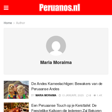
Home
Author
Maria Moraima
De Andes Kameelachtigen: Bewakers van de
Peruaanse Andes
BY
MARIA MORAIMA
13 JANUARI, 2025
0
1.4K
Een Peruaanse Touch op je Kersttafel: De
Feestelijke Kalkoen die Iedereen Zal Bekoren