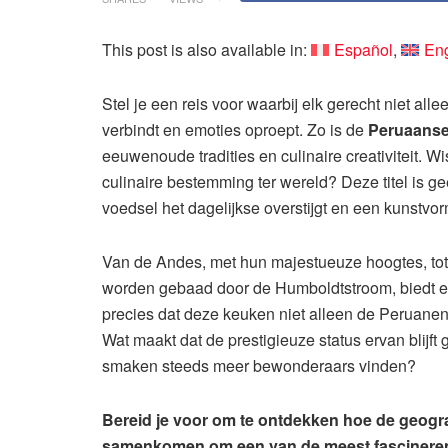
This post is also available in:
Español
Eng
Stel je een reis voor waarbij elk gerecht niet alle
verbindt en emoties oproept. Zo is de
Peruaanse
eeuwenoude tradities en culinaire creativiteit. Wi
culinaire bestemming ter wereld? Deze titel is g
voedsel het dagelijkse overstijgt en een kunstvor
Van de Andes, met hun majestueuze hoogtes, to
worden gebaad door de Humboldtstroom, biedt e
precies dat deze keuken niet alleen de Peruane
Wat maakt dat de prestigieuze status ervan blijft
smaken steeds meer bewonderaars vinden?
Bereid je voor om te ontdekken hoe de geograf
samenkomen om een van de meest fascinerend