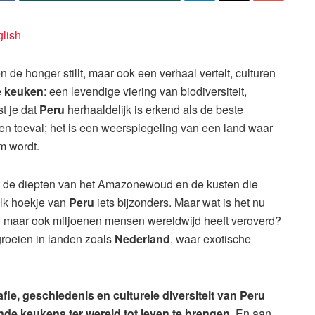
lish
en de honger stillt, maar ook een verhaal vertelt, culturen
 keuken
: een levendige viering van biodiversiteit,
st je dat
Peru
herhaaldelijk is erkend als de beste
een toeval; het is een weerspiegeling van een land waar
m wordt.
t de diepten van het Amazonewoud en de kusten die
lk hoekje van
Peru
iets bijzonders. Maar wat is het nu
n maar ook miljoenen mensen wereldwijd heeft veroverd?
 groeien in landen zoals
Nederland
, waar exotische
ie, geschiedenis en culturele diversiteit van Peru
e keukens ter wereld tot leven te brengen
. En aan