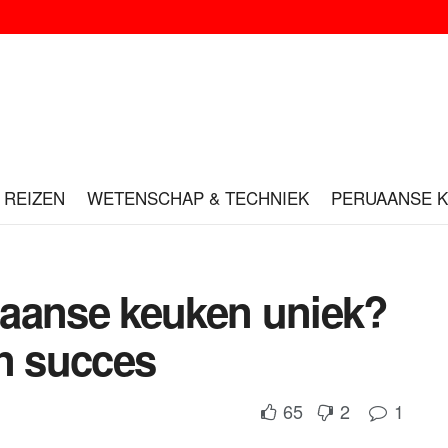
REIZEN
WETENSCHAP & TECHNIEK
PERUAANSE 
uaanse keuken uniek?
jn succes
65
2
1