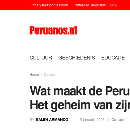
Firme y feliz por la unión
zaterdag, augustus 8, 2026
CULTUUR
GESCHIEDENIS
EDUCATIE
Home
Cultuur
Wat maakt de Per
Het geheim van zi
BY
SAMIN ARMANDO
15 januari, 2025
in
Cultuur