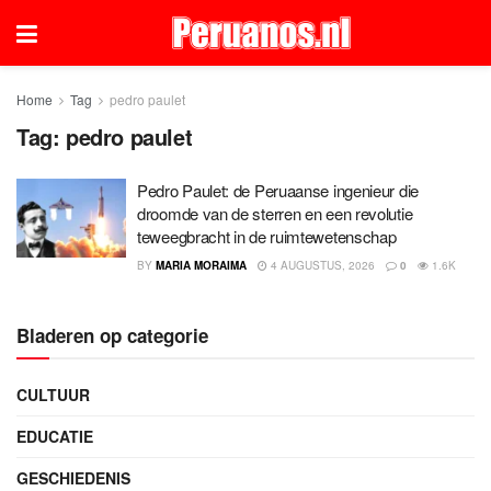
Home
Tag
pedro paulet
Tag:
pedro paulet
Pedro Paulet: de Peruaanse ingenieur die
droomde van de sterren en een revolutie
teweegbracht in de ruimtewetenschap
BY
MARIA MORAIMA
4 AUGUSTUS, 2026
0
1.6K
Bladeren op categorie
CULTUUR
EDUCATIE
GESCHIEDENIS