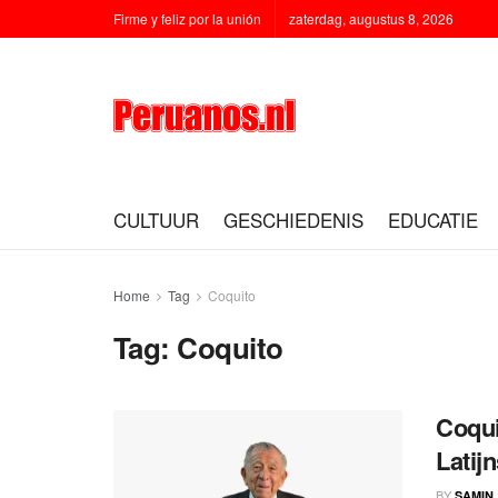
Firme y feliz por la unión
zaterdag, augustus 8, 2026
CULTUUR
GESCHIEDENIS
EDUCATIE
Home
Tag
Coquito
Tag:
Coquito
Coqui
Latij
BY
SAMIN