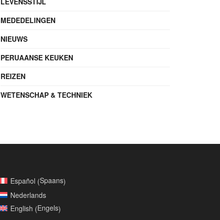
LEVENSSTIJL
MEDEDELINGEN
NIEUWS
PERUAANSE KEUKEN
REIZEN
WETENSCHAP & TECHNIEK
Spaans
Español
(
)
Nederlands
Engels
English
(
)