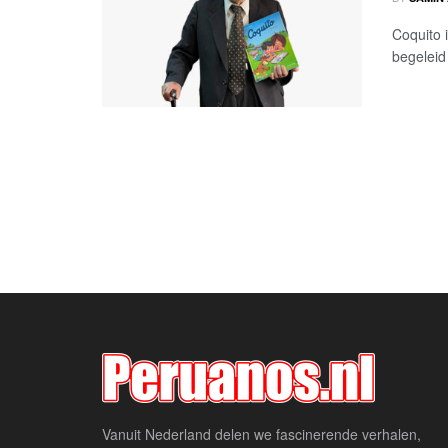
Coquito 
begeleid 
Vanuit Nederland delen we fascinerende verhalen,