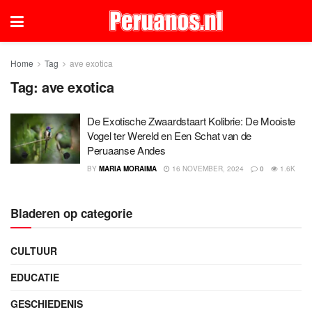
Home
Tag
ave exotica
Tag:
ave exotica
De Exotische Zwaardstaart Kolibrie: De Mooiste
Vogel ter Wereld en Een Schat van de
Peruaanse Andes
BY
MARIA MORAIMA
16 NOVEMBER, 2024
0
1.6K
Bladeren op categorie
CULTUUR
EDUCATIE
GESCHIEDENIS