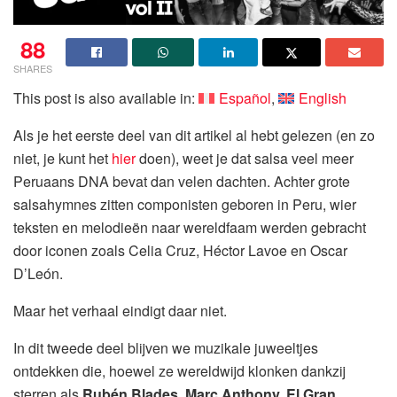
88
SHARES
This post is also available in:
Español
English
Als je het eerste deel van dit artikel al hebt gelezen (en zo
niet, je kunt het
hier
doen), weet je dat salsa veel meer
Peruaans DNA bevat dan velen dachten. Achter grote
salsahymnes zitten componisten geboren in Peru, wier
teksten en melodieën naar wereldfaam werden gebracht
door iconen zoals Celia Cruz, Héctor Lavoe en Oscar
D’León.
Maar het verhaal eindigt daar niet.
In dit tweede deel blijven we muzikale juweeltjes
ontdekken die, hoewel ze wereldwijd klonken dankzij
sterren als
Rubén Blades
,
Marc Anthony,
El Gran