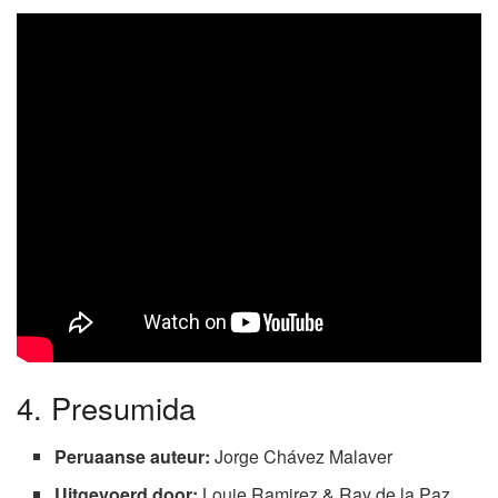
4. Presumida
Peruaanse auteur:
Jorge Chávez Malaver
Uitgevoerd door:
Louie Ramirez & Ray de la Paz