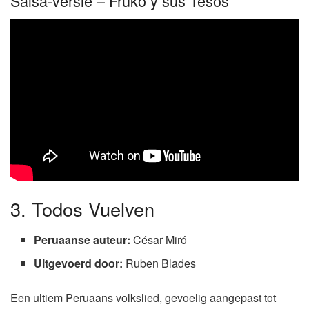
Salsa-versie – Fruko y sus Tesos
3. Todos Vuelven
Peruaanse auteur:
César Miró
Uitgevoerd door:
Ruben Blades
Een ultiem Peruaans volkslied, gevoelig aangepast tot