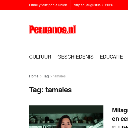
Firme y feliz por la unión
vrijdag, augustus 7, 2026
CULTUUR
GESCHIEDENIS
EDUCATIE
Home
Tag
tamales
Tag:
tamales
Milag
en ee
BY
JL RA