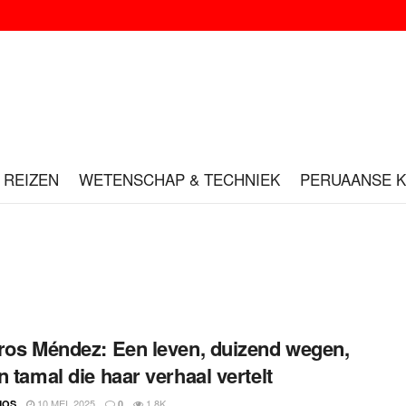
REIZEN
WETENSCHAP & TECHNIEK
PERUAANSE 
ros Méndez: Een leven, duizend wegen,
n tamal die haar verhaal vertelt
10 MEI, 2025
1.8K
MOS
0