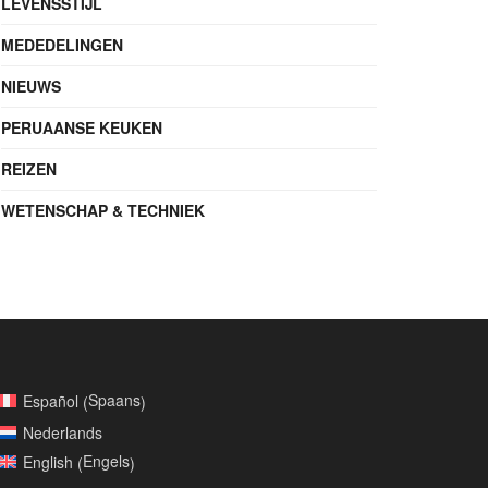
LEVENSSTIJL
MEDEDELINGEN
NIEUWS
PERUAANSE KEUKEN
REIZEN
WETENSCHAP & TECHNIEK
Spaans
Español
(
)
Nederlands
Engels
English
(
)