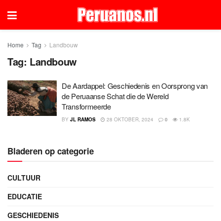
Home
Tag
Landbouw
Tag:
Landbouw
De Aardappel: Geschiedenis en Oorsprong van
de Peruaanse Schat die de Wereld
Transformeerde
BY
JL RAMOS
28 OKTOBER, 2024
0
1.8K
Bladeren op categorie
CULTUUR
EDUCATIE
GESCHIEDENIS