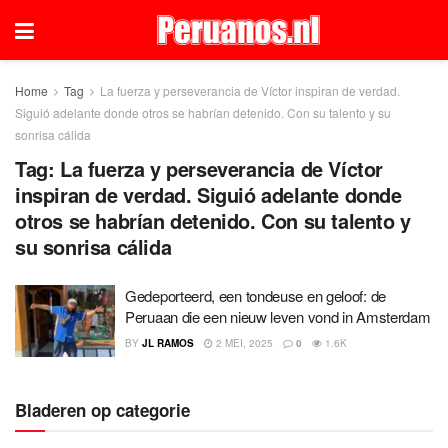
Home
Tag
La fuerza y perseverancia de Víctor inspiran de verdad.
Siguió adelante donde otros se habrían detenido. Con su talento y su
sonrisa cálida
Tag:
La fuerza y perseverancia de Víctor
inspiran de verdad. Siguió adelante donde
otros se habrían detenido. Con su talento y
su sonrisa cálida
Gedeporteerd, een tondeuse en geloof: de
Peruaan die een nieuw leven vond in Amsterdam
BY
JL RAMOS
2 MEI, 2025
0
1.6K
Bladeren op categorie