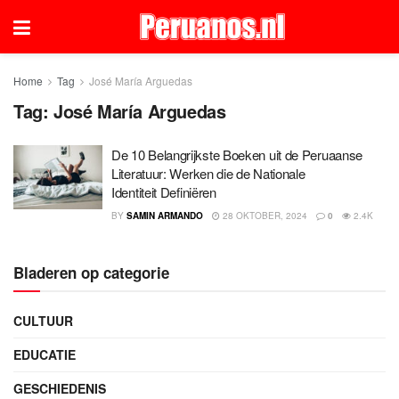
Home
Tag
José María Arguedas
Tag:
José María Arguedas
De 10 Belangrijkste Boeken uit de Peruaanse
Literatuur: Werken die de Nationale
Identiteit Definiëren
BY
SAMIN ARMANDO
28 OKTOBER, 2024
0
2.4K
Bladeren op categorie
CULTUUR
EDUCATIE
GESCHIEDENIS