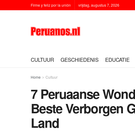
Firme y feliz por la unión
vrijdag, augustus 7, 2026
CULTUUR
GESCHIEDENIS
EDUCATIE
Home
Cultuur
7 Peruaanse Wond
Beste Verborgen 
Land