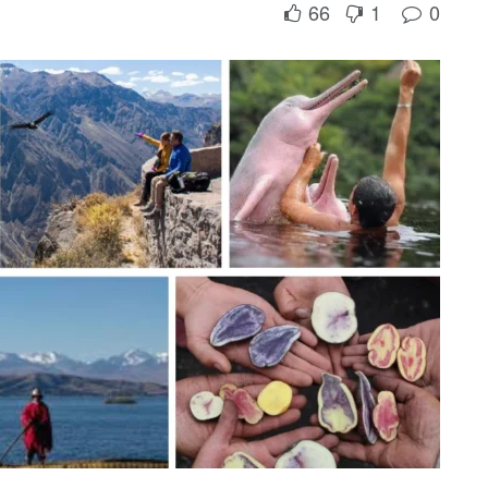
66
1
0