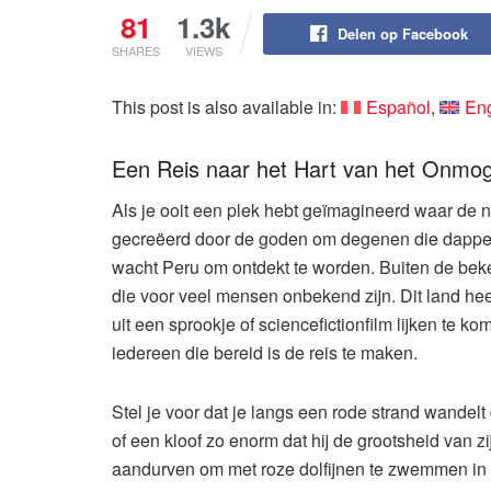
81
1.3k
Delen op Facebook
SHARES
VIEWS
This post is also available in:
Español
Eng
Een Reis naar het Hart van het Onmog
Als je ooit een plek hebt geïmagineerd waar de nat
gecreëerd door de goden om degenen die dapper 
wacht Peru om ontdekt te worden. Buiten de beke
die voor veel mensen onbekend zijn. Dit land hee
uit een sprookje of sciencefictionfilm lijken te ko
iedereen die bereid is de reis te maken.
Stel je voor dat je langs een rode strand wandel
of een kloof zo enorm dat hij de grootsheid van 
aandurven om met roze dolfijnen te zwemmen in 