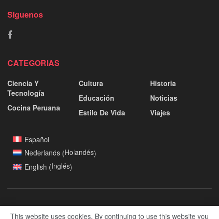
Siguenos
CATEGORIAS
Ciencia Y
Cultura
Historia
Tecnología
Educación
Noticias
Cocina Peruana
Estilo De Vida
Viajes
Español
Holandés
Nederlands
(
)
Inglés
English
(
)
This website uses cookies. By continuing to use this website you