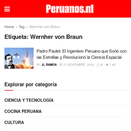
Home
Tag
Wernher von Braun
Etiqueta:
Wernher von Braun
Pedro Paulet: El Ingeniero Peruano que Soñó con
las Estrellas y Revolucionó la Ciencia Espacial
BY
JL RAMOS
12 NOVIEMBRE, 2024
0
1.6K
Explorar por categoría
CIENCIA Y TECNOLOGÍA
COCINA PERUANA
CULTURA